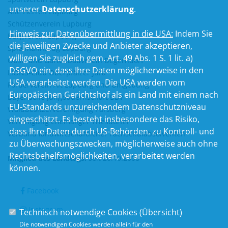
unserer
Datenschutzerklärung
.
Alte Herren Lupburg
Schützenverein Lupburg
Hinweis zur Datenübermittlung in die USA:
Indem Sie
Burgverein Lupburg
die jeweiligen Zwecke und Anbieter akzeptieren,
Spielmannszug Lupburg
willigen Sie zugleich gem. Art. 49 Abs. 1 S. 1 lit. a)
Obst- und Gartenbauverein Degerndorf
DSGVO ein, dass Ihre Daten möglicherweise in den
LIONS-Club Oberpfälzer Jura
USA verarbeitet werden. Die USA werden vom
Förderverein Alt Lupburg und Umgebung
Europäischen Gerichtshof als ein Land mit einem nach
Bayerische Jungbauernschaft BBV
EU-Standards unzureichendem Datenschutzniveau
Waldbesitzervereinigung Parsberg
eingeschätzt. Es besteht insbesondere das Risiko,
Vereinigung ehemaliger Triesdorfer
dass Ihre Daten durch US-Behörden, zu Kontroll- und
Verband landwirtschaftlicher Fachschulabsolventen
zu Überwachungszwecken, möglicherweise auch ohne
Rechtsbehelfsmöglichkeiten, verarbeitet werden
Mitglied des Landtags:
seit 20.10.2008
können.
Facebook
Instagram
Technisch notwendige Cookies (
Übersicht
)
Die notwendigen Cookies werden allein für den